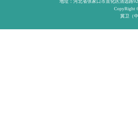
地址：河北省张家口市宣化区清远路92号 
CopyRight
冀卫（中医